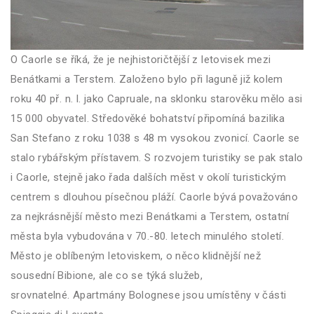
O Caorle se říká, že je nejhistoričtější z letovisek mezi
Benátkami a Terstem. Založeno bylo při laguně již kolem
roku 40 př. n. l. jako Capruale, na sklonku starověku mělo asi
15 000 obyvatel. Středověké bohatství připomíná bazilika
San Stefano z roku 1038 s 48 m vysokou zvonicí. Caorle se
stalo rybářským přístavem. S rozvojem turistiky se pak stalo
i Caorle, stejně jako řada dalších měst v okolí turistickým
centrem s dlouhou písečnou pláží. Caorle bývá považováno
za nejkrásnější město mezi Benátkami a Terstem, ostatní
města byla vybudována v 70.-80. letech minulého století.
Město je oblíbeným letoviskem, o něco klidnější než
sousední Bibione, ale co se týká služeb,
srovnatelné. Apartmány Bolognese jsou umístěny v části