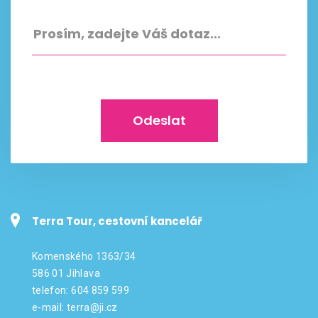
Odeslat
Terra Tour, cestovní kancelář
Komenského 1363/34
586 01 Jihlava
telefon: 604 859 599
e-mail:
terra@ji.cz