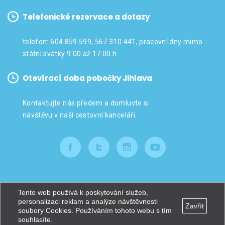
Telefonické rezervace a dotazy
telefon: 604 859 599, 567 310 441, pracovní dny mimo
státní svátky 9.00 až 17.00 h.
Otevírací doba pobočky Jihlava
Kontaktujte nás předem a domluvte si
návštěvu v naší cestovní kanceláři.
Tento web používá k poskytování služeb,
COPYRIGHT © 2026
TERRATOUR.CZ
| TVORBA WWW STRÁNEK
personalizaci reklam a analýze návštěvnosti
Zavřít
soubory Cookies. Používáním tohoto webu s tím
MACHIN.CZ
souhlasíte.