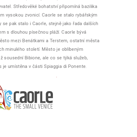
vatel. Středověké bohatství připomíná bazilika
 m vysokou zvonicí. Caorle se stalo rybářským
 se pak stalo i Caorle, stejně jako řada dalších
rem s dlouhou písečnou pláží. Caorle bývá
ěsto mezi Benátkami a Terstem, ostatní města
ech minulého století. Město je oblíbeným
ež sousední Bibione, ale co se týká služeb,
 je umístěna v části Spiaggia di Ponente.