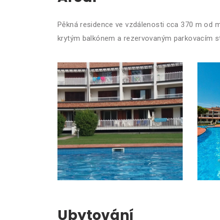
Pěkná residence ve vzdálenosti cca 370 m od m
krytým balkónem a rezervovaným parkovacím s
Ubytování