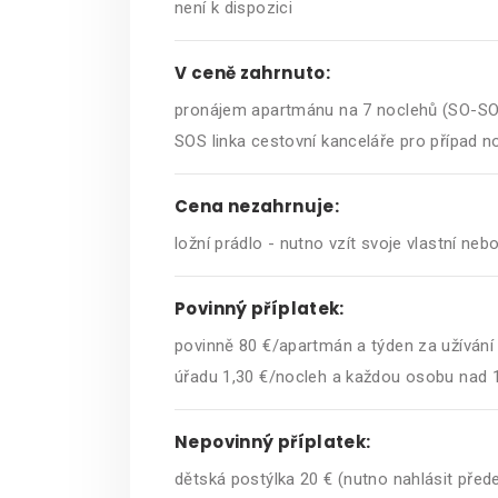
není k dispozici
V ceně zahrnuto:
pronájem apartmánu na 7 noclehů (SO-SO),
SOS linka cestovní kanceláře pro případ n
Cena nezahrnuje:
ložní prádlo - nutno vzít svoje vlastní n
Povinný příplatek:
povinně 80 €/apartmán a týden za užívání 
úřadu 1,30 €/nocleh a každou osobu nad 12 
Nepovinný příplatek:
dětská postýlka 20 € (nutno nahlásit před