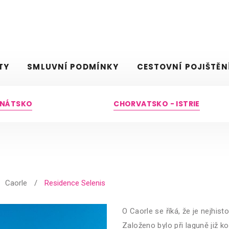
TY
SMLUVNÍ PODMÍNKY
CESTOVNÍ POJIŠTĚN
BENÁTSKO
CHORVATSKO - ISTRIE
s
Caorle
/
Residence Selenis
O Caorle se říká, že je nejhis
Založeno bylo při laguně již ko