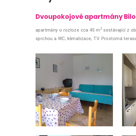
Dvoupokojové apartmány Bilo 
2
apartmány o rozloze cca 45 m
sestávající z o
sprchou a WC, klimatizace, TV. Prostorná teras