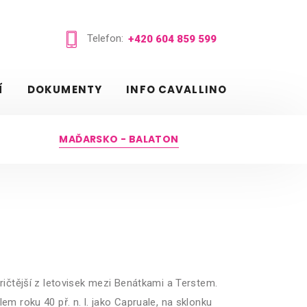
Telefon:
+420 604 859 599
Í
DOKUMENTY
INFO CAVALLINO
MAĎARSKO - BALATON
toričtější z letovisek mezi Benátkami a Terstem.
lem roku 40 př. n. l. jako Capruale, na sklonku