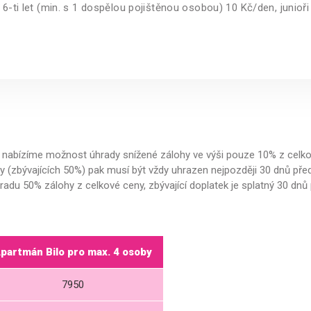
6-ti let (min. s 1 dospělou pojištěnou osobou) 10 Kč/den, junioři 
nabízíme možnost úhrady snížené zálohy ve výši pouze 10% z celkov
ny (zbývajících 50%) pak musí být vždy uhrazen nejpozději 30 dnů pře
du 50% zálohy z celkové ceny, zbývající doplatek je splatný 30 dnů
partmán Bilo pro max. 4 osoby
7950