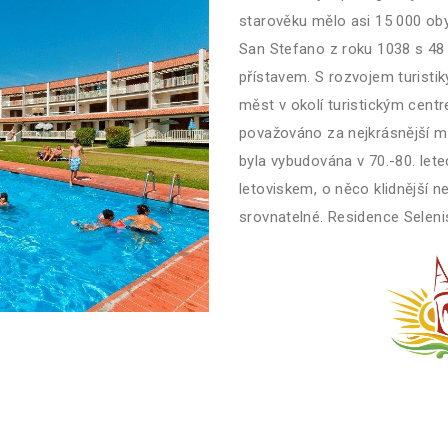
starověku mělo asi 15 000 oby
San Stefano z roku 1038 s 48
přístavem. S rozvojem turistiky
měst v okolí turistickým cent
považováno za nejkrásnější m
byla vybudována v 70.-80. let
letoviskem, o něco klidnější n
srovnatelné. Residence Selenis