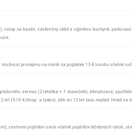
 vstup na bazén, závěrečný úklid s výjimkou kuchyně, parkovací
ouze.
ebo možnost pronájmu na místě za poplatek 15 €/osobu včetně ruč
plážového servisu (2 lehátka + 1 slunečník), klimatizace, spotřeb
let (9,10 €/dosp. a týden), děti do 12 let taxu neplatí. Hradí se 
em), cestovní pojištění osob včetně pojištění léčebných výloh, s