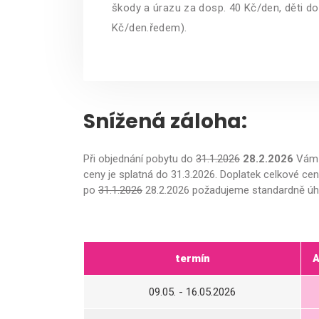
škody a úrazu za dosp. 40 Kč/den, děti do 
Kč/den.ředem).
Snížená záloha:
Při objednání pobytu do
31.1.2026
28.2.2026
Vám 
ceny je splatná do 31.3.2026. Doplatek celkové ce
po
31.1.2026
28.2.2026 požadujeme standardně úhra
termín
A
09.05. - 16.05.2026