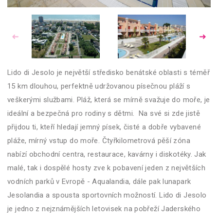
Lido di Jesolo je největší středisko benátské oblasti s téměř
15 km dlouhou, perfektně udržovanou písečnou pláží s
veškerými službami. Pláž, která se mírně svažuje do moře, je
ideální a bezpečná pro rodiny s dětmi. Na své si zde jistě
přijdou ti, kteří hledají jemný písek, čisté a dobře vybavené
pláže, mírný vstup do moře. Čtyřkilometrová pěší zóna
nabízí obchodní centra, restaurace, kavárny i diskotéky. Jak
malé, tak i dospělé hosty zve k pobavení jeden z největších
vodních parků v Evropě - Aqualandia, dále pak lunapark
Jesolandia a spousta sportovních možností. Lido di Jesolo
je jedno z nejznámějších letovisek na pobřeží Jaderského