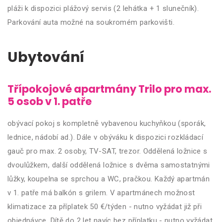
pláži k dispozici plážový servis (2 lehátka + 1 slunečník).
Parkování auta možné na soukromém parkovišti.
Ubytování
Třípokojové apartmány Trilo pro max.
5 osob v 1. patře
obývací pokoj s kompletně vybavenou kuchyňkou (sporák,
lednice, nádobí ad.). Dále v obýváku k dispozici rozkládací
gauč pro max. 2 osoby, TV-SAT, trezor. Oddělená ložnice s
dvoulůžkem, další oddělená ložnice s dvěma samostatnými
lůžky, koupelna se sprchou a WC, pračkou. Každý apartmán
v 1. patře má balkón s grilem. V apartmánech možnost
klimatizace za příplatek 50 €/týden - nutno vyžádat již při
objednávce. Dítě do 2 let navíc bez příplatku - nutno vyžádat