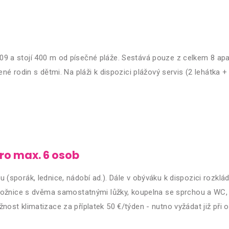
09 a stojí 400 m od písečné pláže. Sestává pouze z celkem 8 a
né rodin s dětmi. Na pláži k dispozici plážový servis (2 lehátka 
ro max. 6 osob
sporák, lednice, nádobí ad.). Dále v obýváku k dispozici rozklád
 ložnice s dvěma samostatnými lůžky, koupelna se sprchou a WC, 
t klimatizace za příplatek 50 €/týden - nutno vyžádat již při obj