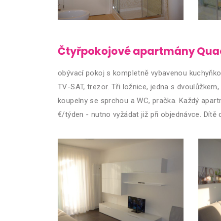
Čtyřpokojové apartmány Quadri
obývací pokoj s kompletně vybavenou kuchyňkou 
TV-SAT, trezor. Tři ložnice, jedna s dvoulůžkem,
koupelny se sprchou a WC, pračka. Každý apart
€/týden - nutno vyžádat již při objednávce. Dítě 