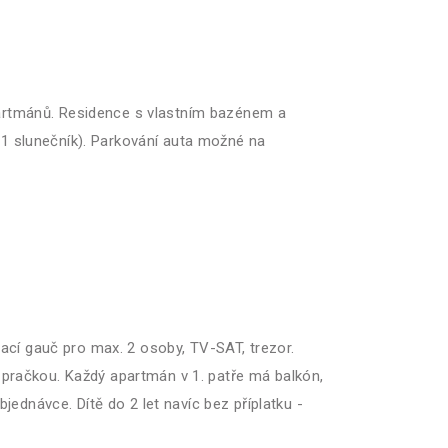
partmánů. Residence s vlastním bazénem a
+ 1 slunečník). Parkování auta možné na
ací gauč pro max. 2 osoby, TV-SAT, trezor.
pračkou. Každý apartmán v 1. patře má balkón,
ednávce. Dítě do 2 let navíc bez příplatku -