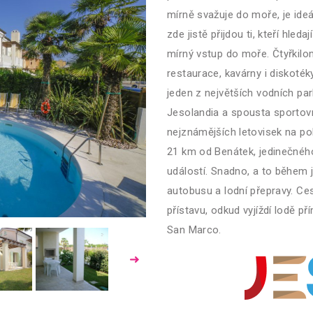
mírně svažuje do moře, je ideá
zde jistě přijdou ti, kteří hled
mírný vstup do moře. Čtyřkilo
restaurace, kavárny i diskoték
jeden z největších vodních par
Jesolandia a spousta sportovn
nejznámějších letovisek na p
21 km od Benátek, jedinečného
událostí. Snadno, a to během
autobusu a lodní přepravy. Ce
přístavu, odkud vyjíždí lodě p
San Marco.