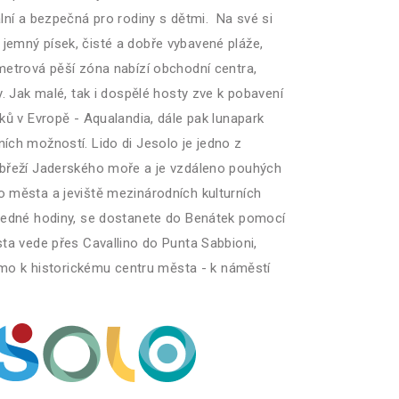
lní a bezpečná pro rodiny s dětmi. Na své si
ají jemný písek, čisté a dobře vybavené pláže,
metrová pěší zóna nabízí obchodní centra,
y. Jak malé, tak i dospělé hosty zve k pobavení
ků v Evropě - Aqualandia, dále pak lunapark
ích možností. Lido di Jesolo je jedno z
obřeží Jaderského moře a je vzdáleno pouhých
 města a jeviště mezinárodních kulturních
 jedné hodiny, se dostanete do Benátek pomocí
sta vede přes Cavallino do Punta Sabbioni,
římo k historickému centru města - k náměstí