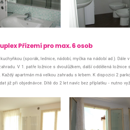
uplex Přízemí pro max. 6 osob
kuchyňkou (sporák, lednice, nádobí, myčka na nádobí ad.). Dále v
a zahradu. V 1. patře ložnice s dvoulůžkem, další oddělená ložni
. Každý apartmán má velkou zahradu s krbem. K dispozici 2 par
at již při objednávce. Dítě do 2 let navíc bez příplatku - nutno vyž