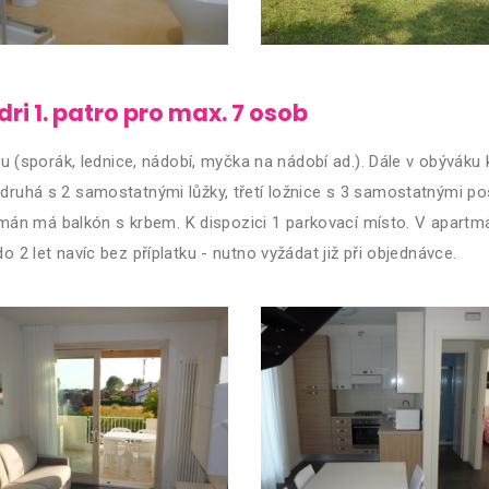
 1. patro pro max. 7 osob
(sporák, lednice, nádobí, myčka na nádobí ad.). Dále v obýváku k
 druhá s 2 samostatnými lůžky, třetí ložnice s 3 samostatnými pos
mán má balkón s krbem. K dispozici 1 parkovací místo. V apartm
do 2 let navíc bez příplatku - nutno vyžádat již při objednávce.