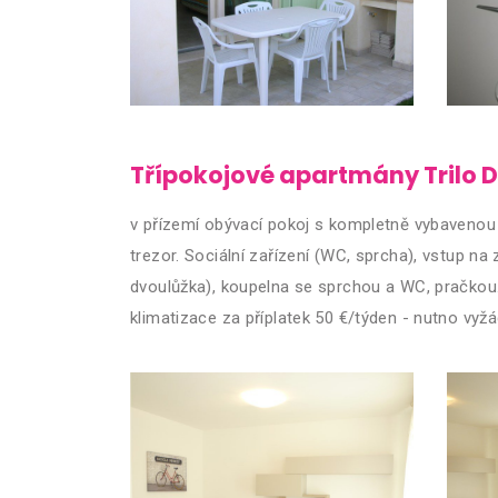
Třípokojové apartmány Trilo D
v přízemí obývací pokoj s kompletně vybavenou 
trezor. Sociální zařízení (WC, sprcha), vstup n
dvoulůžka), koupelna se sprchou a WC, pračkou
klimatizace za příplatek 50 €/týden - nutno vyžád