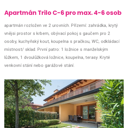
Apartmán Trilo C-6 pro max. 4-6 osob
apartmán rozložen ve 2 urovních. Přízemí: zahrádka, krytý
vnějsi prostor s krbem, obývací pokoj s gaučem pro 2
osoby, kuchyňský kout, koupelna s pračkou, WC, odkládací
místnost/ sklad. První patro: 1 ložnice s manželským
lůžkem, 1 dvoulůžková ložnice, koupelna, terasy. Kryté
venkovní stání nebo garážové stání.