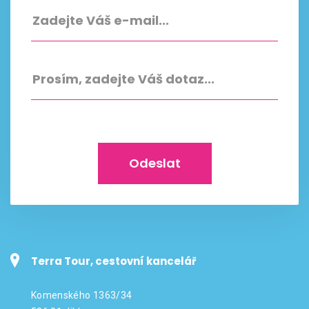
Odeslat
Terra Tour, cestovní kancelář
Komenského 1363/34