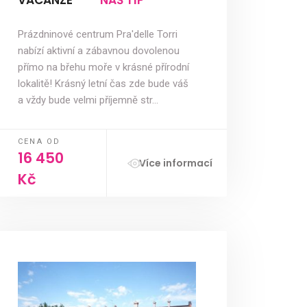
VACANZE****
NÁŠ TIP
Prázdninové centrum Pra'delle Torri
nabízí aktivní a zábavnou dovolenou
přímo na břehu moře v krásné přírodní
lokalitě! Krásný letní čas zde bude váš
a vždy bude velmi příjemně str…
CENA OD
16 450
Více informací
Kč