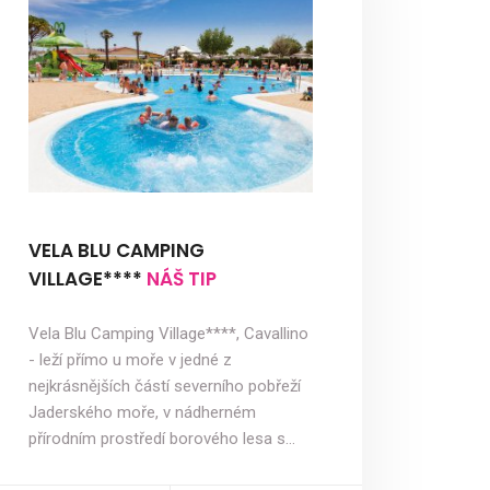
VELA BLU CAMPING
VILLAGE****
NÁŠ TIP
Vela Blu Camping Village****, Cavallino
- leží přímo u moře v jedné z
nejkrásnějších částí severního pobřeží
Jaderského moře, v nádherném
přírodním prostředí borového lesa s…