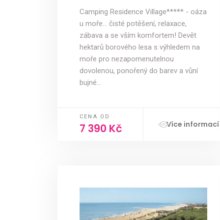
Camping Residence Village***** - oáza
u moře... čisté potěšení, relaxace,
zábava a se vším komfortem! Devět
hektarů borového lesa s výhledem na
moře pro nezapomenutelnou
dovolenou, ponořený do barev a vůní
bujné…
CENA OD
Více informací
7 390 Kč