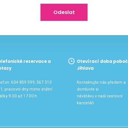
Odeslat
elefonické rezervace a
Otevírací doba poboč
otazy
Jihlava
lefon: 604 859 599, 567 310
Kontaktujte nás předem a
1, pracovní dny mimo státní
domluvte si
átky 9.00 až 17.00 h.
návštěvu v naší cestovní
kanceláři.