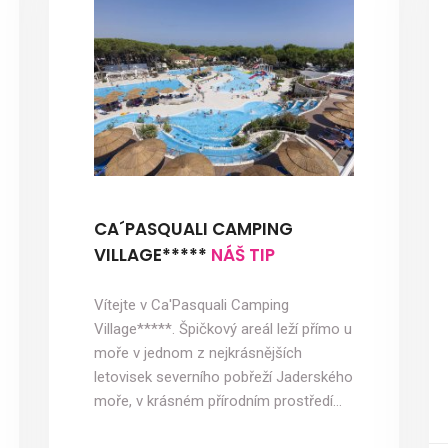
CA´PASQUALI CAMPING
VILLAGE*****
NÁŠ TIP
Vítejte v Ca'Pasquali Camping
Village*****. Špičkový areál leží přímo u
moře v jednom z nejkrásnějších
letovisek severního pobřeží Jaderského
moře, v krásném přírodním prostředí…