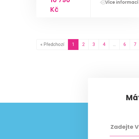
Více informací
Kč
« Předchozí
1
2
3
4
…
6
7
Mát