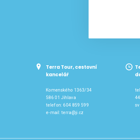
Terra Tour, cestovní
T
kancelář
d
Komenského 1363/34
te
586 01 Jihlava
44
telefon: 604 859 599
sv
e-mail:
terra@ji.cz