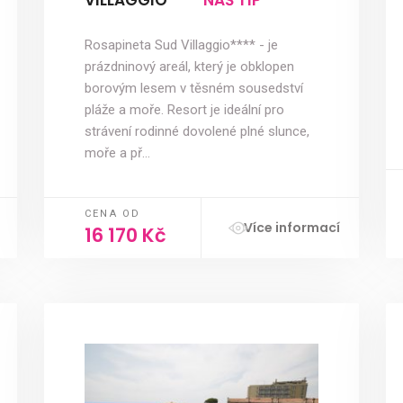
VILLAGGIO****
NÁŠ TIP
Rosapineta Sud Villaggio**** - je
prázdninový areál, který je obklopen
borovým lesem v těsném sousedství
pláže a moře. Resort je ideální pro
strávení rodinné dovolené plné slunce,
moře a př…
CENA OD
Více informací
16 170 Kč