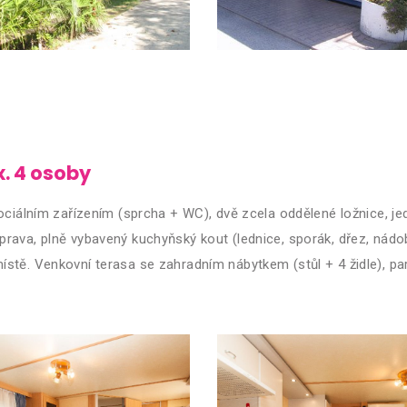
. 4 osoby
sociálním zařízením (sprcha + WC), dvě zcela oddělené ložnice, 
rava, plně vybavený kuchyňský kout (lednice, sporák, dřez, nádob
stě. Venkovní terasa se zahradním nábytkem (stůl + 4 židle), pa