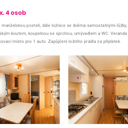
. 4 osob
i s manželskou postelí, dále ložnice se dvěma samostatnými lůžky
kým koutem, koupelnou se sprchou, umývadlem a WC. Veranda j
ovací místo pro 1 auto. Zapůjčení ložního prádla za příplatek.