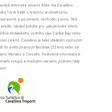
nější letoviska severní Itálie. Na Cavallino
disko Ca'di Valle s krásnou architekturou
estauracemi a pizzeriemi, obchodní zónou. Obě
d areálu. Ideální poloha pro uskutečnění výletů
ávštěva nedalekého vodního ráje Caribe Bay nebo
solo (4 km). Cavallino je také ideálním výchozím
lodí do světoznámých Benátek (22 km) nebo na
rano, Murano a Torcello. Podrobné informace k
enami vstupů a možnými slevami, jízdními řády
ient.