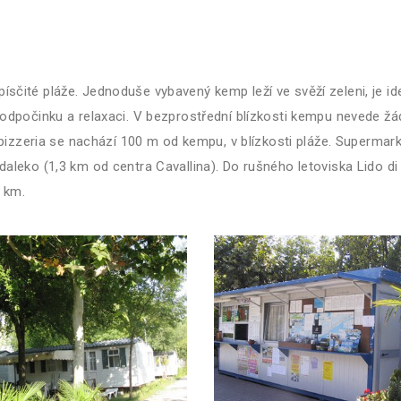
sčité pláže. Jednoduše vybavený kemp leží ve svěží zeleni, je i
edí k odpočinku a relaxaci. V bezprostřední blízkosti kempu nevede
 pizzeria se nachází 100 m od kempu, v blízkosti pláže. Supermar
aleko (1,3 km od centra Cavallina). Do rušného letoviska Lido 
 km.