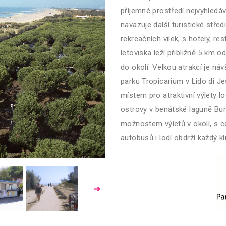
příjemné prostředí nejvyhledáva
navazuje další turistické stře
rekreačních vilek, s hotely, r
letoviska leží přibližně 5 km o
do okolí. Velkou atrakcí je n
parku Tropicarium v Lido di Je
místem pro atraktivní výlety 
ostrovy v benátské laguně Bu
možnostem výletů v okolí, s c
autobusů i lodí obdrží každý kl