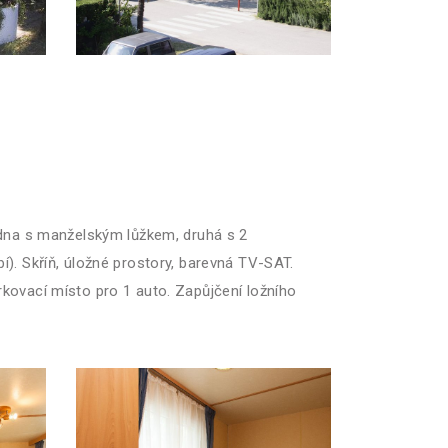
jedna s manželským lůžkem, druhá s 2
í). Skříň, úložné prostory, barevná TV-SAT.
rkovací místo pro 1 auto. Zapůjčení ložního