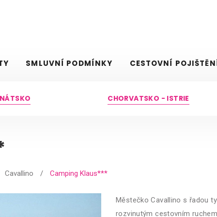
TY
SMLUVNÍ PODMÍNKY
CESTOVNÍ POJIŠTĚN
BENÁTSKO
CHORVATSKO - ISTRIE
*
Cavallino
/
Camping Klaus***
Městečko Cavallino s řadou ty
rozvinutým cestovním ruchem 