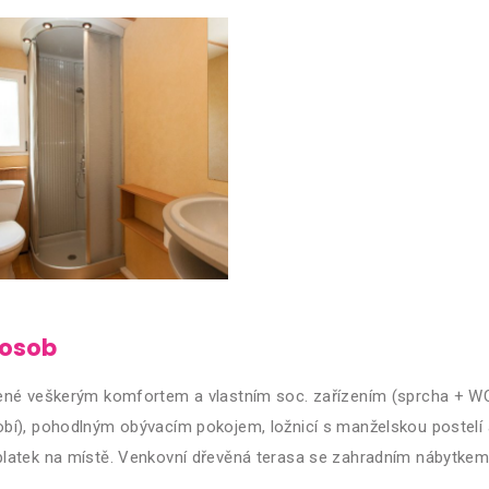
 osob
vené veškerým komfortem a vlastním soc. zařízením (sprcha + W
obí), pohodlným obývacím pokojem, ložnicí s manželskou postelí 
atek na místě. Venkovní dřevěná terasa se zahradním nábytkem (st