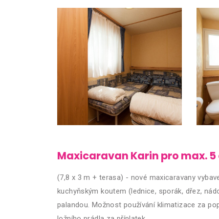
Maxicaravan Karin pro max. 5
(7,8 x 3 m + terasa) - nové maxicaravany vyba
kuchyňským koutem (lednice, sporák, dřez, nád
palandou. Možnost používání klimatizace za popl
ložního prádla za příplatek.